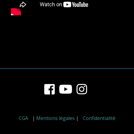
Footer
Content
CGA
|
Mentions légales
|
Confidentialité