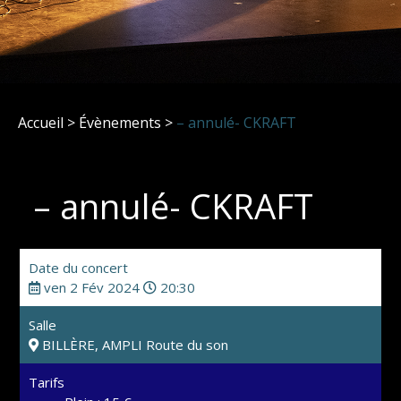
Accueil
>
Évènements
>
– annulé- CKRAFT
– annulé- CKRAFT
Date du concert
ven 2 Fév 2024
20:30
Salle
BILLÈRE, AMPLI Route du son
Tarifs