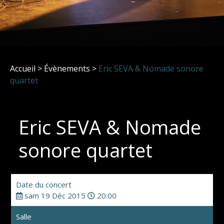
Accueil
>
Évènements
>
Eric SEVA & Nomade sonore
quartet
Eric SEVA & Nomade
sonore quartet
Date du concert
sam 19 Déc 2015
20:00
Salle