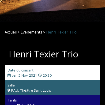
Accueil
>
Évènements
>
Henri Texier Trio
Henri Texier Trio
Date du concert
ven 5 Nov 2021
20:30
Salle
PAU, Théâtre Saint Louis
Tarifs