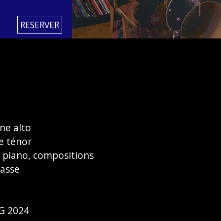
RESERVER
ne alto
e ténor
, piano, compositions
basse
G 2024