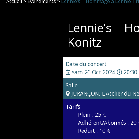
Accueil
>
Évènements
>
Lennie’s – Hommage à Lennie Tri
Lennie’s – H
Konitz
Date du concert
sam 26 Oct 2024
20:30
Salle
JURANÇON, L’Atelier du N
Tarifs
Plein : 25 €
Adhérent/Abonnés : 20 
Réduit : 10 €