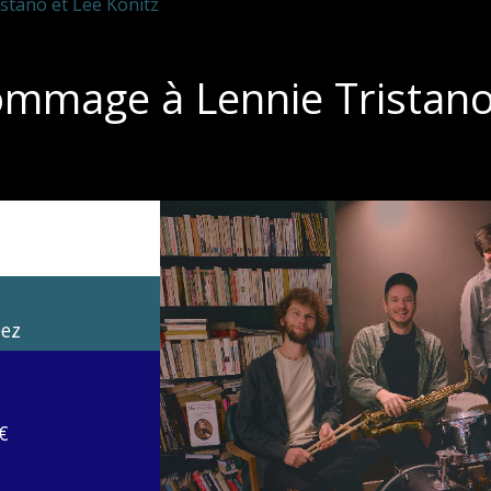
stano et Lee Konitz
ommage à Lennie Tristano
eez
€