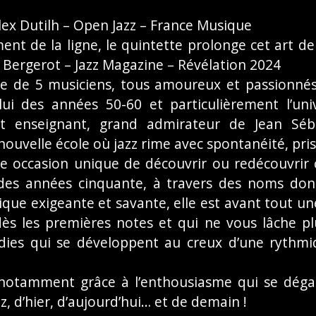
lex Dutilh – Open Jazz – France Musique
ment de la ligne, le quintette prolonge cet art de
 Bergerot – Jazz Magazine – Révélation 2024
ntre de 5 musiciens, tous amoureux et passionné
lui des années 50-60 et particulièrement l’uni
et enseignant, grand admirateur de Jean Séb
uvelle école où jazz rime avec spontanéité, prise
une occasion unique de découvrir ou redécouvrir
 des années cinquante, à travers des noms don
ique exigeante et savante, elle est avant tout un
dès les premières notes et qui ne vous lâche pl
odies qui se développent au creux d’une rythm
, notamment grâce à l’enthousiasme qui se dég
zz, d’hier, d’aujourd’hui… et de demain !