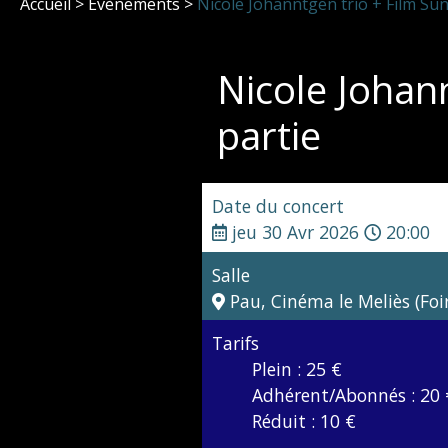
Accueil
>
Évènements
>
Nicole Johanntgen trio + Film Su
Nicole Johan
partie
Date du concert
jeu 30 Avr 2026
20:00
Salle
Pau, Cinéma le Meliès (Foir
Tarifs
Plein : 25 €
Adhérent/Abonnés : 20 
Réduit : 10 €