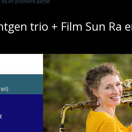
n Ra en première partie
ntgen trio + Film Sun Ra 
ail)
€