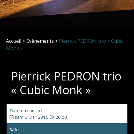
Accueil
>
Évènements
>
Pierrick PEDRON trio « Cubic
Monk »
Pierrick PEDRON trio
« Cubic Monk »
Date du concert
sam 5 Mar 2016
20:00
Salle