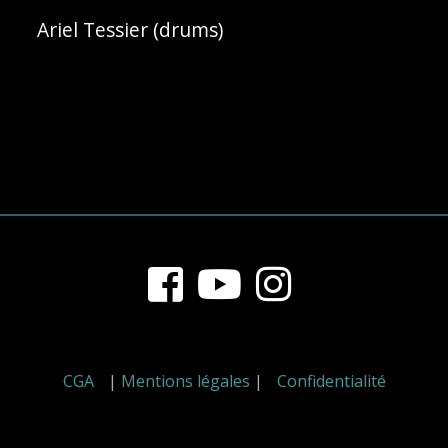
Ariel Tessier (drums)
Footer
Content
CGA
|
Mentions légales
|
Confidentialité