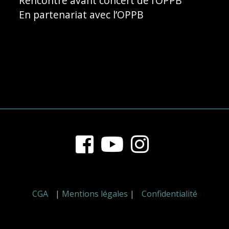
Rencontre avant concert de l’OPPB
En partenariat avec l’OPPB
Footer
Content
CGA
|
Mentions légales
|
Confidentialité