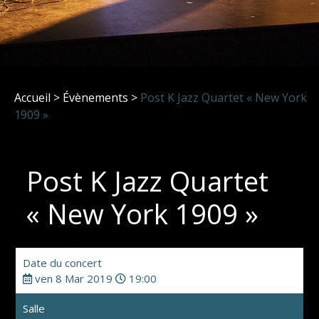
Accueil
>
Évènements
>
Post K Jazz Quartet « New York
1909 »
Post K Jazz Quartet
« New York 1909 »
Date du concert
ven 8 Mar 2019
19:00
Salle