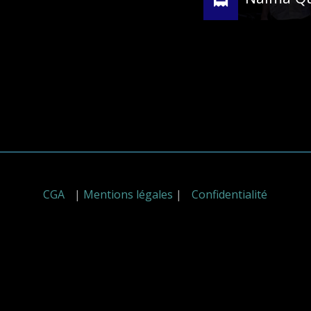
a
aza
Naima Giro
Jules Le Ris
John Owens
Thomas Do
CGA
|
Mentions légales
|
Confidentialité