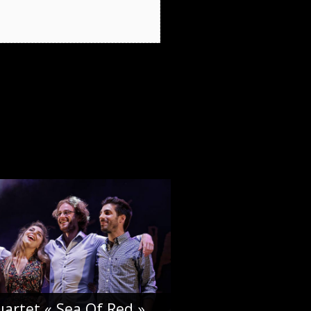
artet « Sea Of Red »