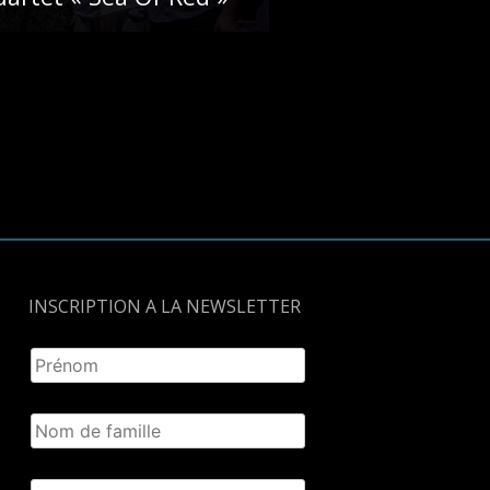
u
, voix, contrebasse
be
, piano
, guitare
mene
, batterie
INSCRIPTION A LA NEWSLETTER