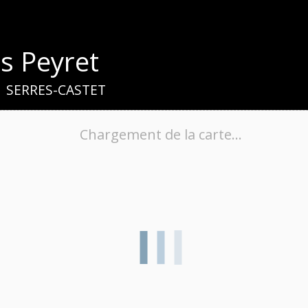
is Peyret
21 SERRES-CASTET
Chargement de la carte…