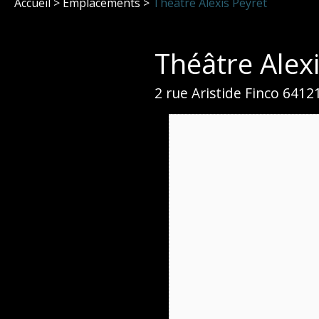
Accueil
>
Emplacements
>
Théâtre Alexis Peyret
Théâtre Alex
2 rue Aristide Finco 641