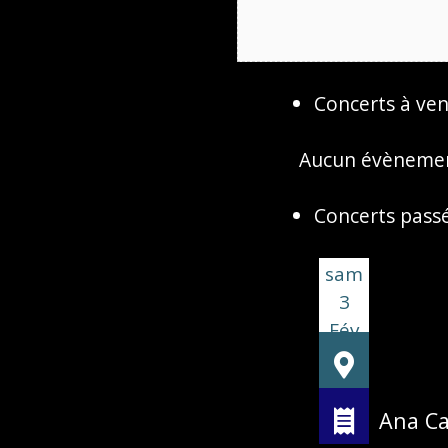
Concerts à veni
Aucun évènemen
Concerts passé
sam
3
Fév
Ana Ca