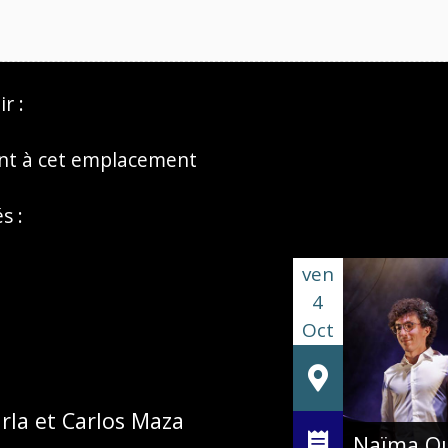
r :
t à cet emplacement
s :
ven
4
Oct
rla et Carlos Maza
Naïma Qu